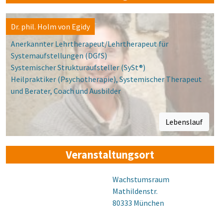
Dr. phil. Holm von Egidy
Anerkannter Lehrtherapeut/Lehrtherapeut für
Systemaufstellungen (DGfS)
Systemischer Strukturaufsteller (SySt®)
Heilpraktiker (Psychotherapie), Systemischer Therapeut
und Berater, Coach und Ausbilder
Lebenslauf
Veranstaltungsort
Wachstumsraum
Mathildenstr.
80333 München