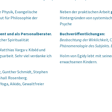
e Physik, Evangelische
Neben der praktischen Arbeit
ut für Philosophie der
Hintergründen von systemisch
Psyche
rent und als Personalberater.
Buchveröffentlichungen:
cher Spiritualität
Beobachtung der Wirklichkeit
, 
Phänomenologie des Subjekts. B
atthias Varga v. Kibéd und
sarbeit. Sehr viel verdanke ich
Holm von Egidy lebt mit seiner
erwachsenen Kindern.
r, Gunther Schmidt, Stephen
shall Rosenberg.
 Yoga, Aikido, Gewaltfreier