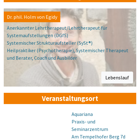
Dr. phil. Holm von Egidy
Anerkannter Lehrtherapeut/Lehrtherapeut für
Systemaufstellungen (DGfS)
Systemischer Strukturaufsteller (SySt®)
Heilpraktiker (Psychotherapie), Systemischer Therapeut
und Berater, Coach und Ausbilder
Lebenslauf
Veranstaltungsort
Aquariana
Praxis- und
Seminarzentrum
Am Tempelhofer Berg 7d